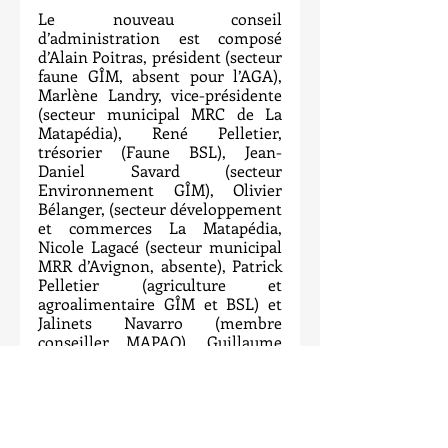
Le nouveau conseil 
d’administration est composé 
d’Alain Poitras, président (secteur 
faune GÎM, absent pour l’AGA), 
Marlène Landry, vice-présidente 
(secteur municipal MRC de La 
Matapédia), René Pelletier, 
trésorier (Faune BSL), Jean-
Daniel Savard (secteur 
Environnement GÎM), Olivier 
Bélanger, (secteur développement 
et commerces La Matapédia, 
Nicole Lagacé (secteur municipal 
MRR d’Avignon, absente), Patrick 
Pelletier (agriculture et 
agroalimentaire GÎM et BSL) et 
Jalinets Navarro (membre 
conseiller MAPAQ). Guillaume 
Allard y assistait comme membre 
de la TC (secteur MRC d’Avignon). 