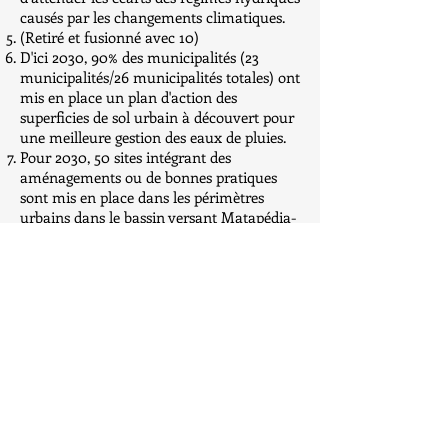
causés par les changements climatiques.
(Retiré et fusionné avec 10)
D'ici 2030, 90% des municipalités (23
municipalités/26 municipalités totales) ont
mis en place un plan d'action des
superficies de sol urbain à découvert pour
une meilleure gestion des eaux de pluies.
Pour 2030, 50 sites intégrant des
aménagements ou de bonnes pratiques
sont mis en place dans les périmètres
urbains dans le bassin versant Matapédia-
Restigouche.
Pour 2030, 20 municipalités ayant mis en
oeuvre un plan de correction des
installations septiques pour réduire les
impacts sur les milieux humides et
hydriques
D'ici 2030, 50% de l'eau de ruissellement
des aires imperméables dans les
périmètres urbains est gérée sur place.
D'ici 2030, conserver 10 habitats
aquatiques prioritaires de qualité (aire