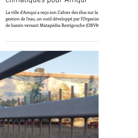
Apr 9
Un cahier des élus pour la
gestion de l'eau dans un
contexte de changements
climatiques pour Amqui
La ville d’Amqui a reçu son Cahier des élus sur la
gestion de l'eau, un outil développé par l'Organisme
de bassin versant Matapédia-Restigouche (OBVMR)
dans le cadre de sa stratégie de mobilisation face
aux changements climatiques. Ce document,
intitulé " Cahiers des élus: L’eau et les changements
climatiques: maintenir une cohabitation durable ",
constitue un outil d'aide à la décision essentiel pour
la gestion de l’eau pour la municipalité dans le