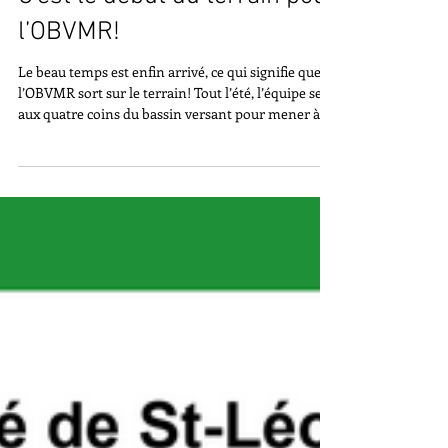
May 27
C’est le début du terrain pour
l’OBVMR!
Le beau temps est enfin arrivé, ce qui signifie que
l’OBVMR sort sur le terrain! Tout l’été, l’équipe sera
aux quatre coins du bassin versant pour mener à
bien différents projets de sensibilisation et de prise
de données. Si vous nous voyez sur le terrain,
n’hésitez pas à venir discuter avec nous: nous
sommes toujours contents de répondre à vos
questions, ou de vous diriger où avoir vos réponses.
Vous pouvez nous reconnaître grâce à nos belles
casquettes beiges identifiées ou