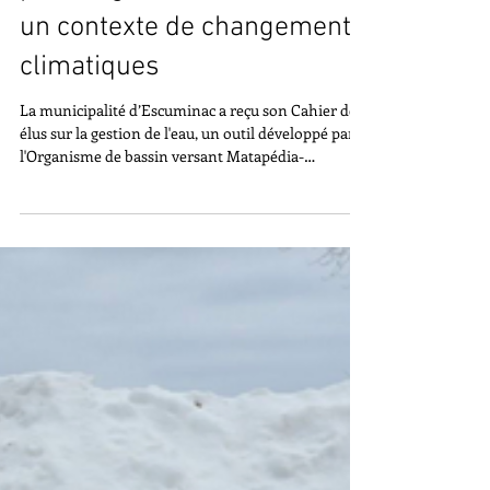
recevoir son Cahier des élus
pour la gestion de l'eau dans
un contexte de changements
climatiques
La municipalité d’Escuminac a reçu son Cahier des
élus sur la gestion de l'eau, un outil développé par
l'Organisme de bassin versant Matapédia-
Restigouche (OBVMR) dans le cadre de sa stratégie
de mobilisation face aux changements climatiques.
Ce document, intitulé "Cahiers des élus: L’eau et les
changements climatiques: maintenir une
cohabitation durable", constitue un outil d'aide à la
décision essentiel pour la gestion de l’eau pour la
municipalité dans le contexte des tran