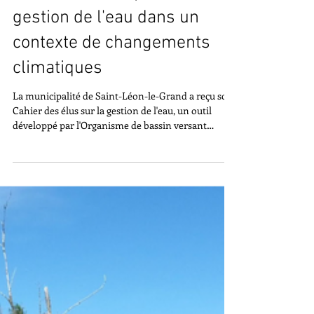
May 1
St-Léon-le-Grand reçoit son
cahier des élus pour la
gestion de l'eau dans un
contexte de changements
climatiques
La municipalité de Saint-Léon-le-Grand a reçu son
Cahier des élus sur la gestion de l'eau, un outil
développé par l'Organisme de bassin versant
Matapédia-Restigouche (OBVMR) dans le cadre de
sa stratégie de mobilisation face aux changements
climatiques. Ce document, intitulé "Cahiers des
élus: L’eau et les changements climatiques:
maintenir une cohabitation durable", constitue un