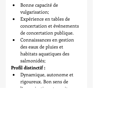
Bonne capacité de 
vulgarisation;  
Expérience en tables de 
concertation et événements 
de concertation publique.  
Connaissances en gestion 
des eaux de pluies et 
habitats aquatiques des 
salmonidés; 
Profil distinctif :
Dynamique, autonome et 
rigoureux. Bon sens de 
l’organisation et esprit 
d’initiative. Grande capacité 
d’adaptation, capacité de 
travailler seul ou en équipe 
et habileté à faire des 
échanges critiques et 