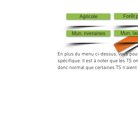
Forêt 
Agricole
Mun. la
Mun. riveraines
En plus du menu ci-dessus, vous pouv
spécifique.
Il est à noter que les TS on
donc normal que certaines TS n'aient
À propos
Commun’eauté en 
Organisme de Bassin versant Mata