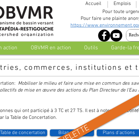
Accueil
Emplois
Pour toute urge
Pour faire une plainte ano
https://www.environnement.gou
 action
OBVMR en action
Outils
Garde-la fre
tries, commerces, institutions et 
ertation:
Mobiliser le milieu et faire une mise en commun des savo
collectifs de mise en œuvre des actions du Plan Directeur de l’Eau a
nnes qui ont participé à 3 TC et 27 TS. Il est à noter que le co
ar la Table de Concertation.
SQUELETTE
Table de concertation
Bilan du PDE
Plans d'actions