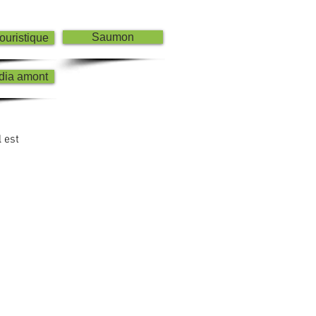
Saumon
ouristique
dia amont
l est
ette!
Plan Directeur de l’Eau
ondition d'utilisation
- Politique sur la confidentialité