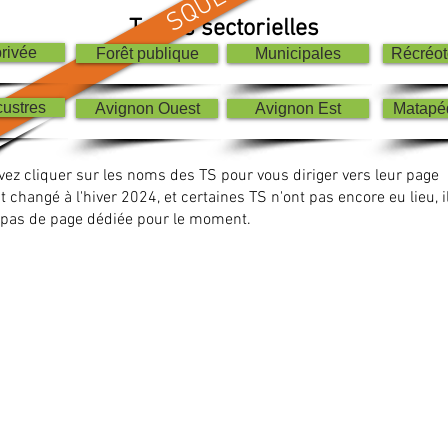
Tables sectorielles
privée
Forêt publique
Municipales
Récréot
custres
Avignon Ouest
Avignon Est
Matapé
ez cliquer sur les noms des TS pour vous diriger vers leur page
t changé à l'hiver 2024, et certaines TS n'ont pas encore eu lieu, i
 pas de page dédiée pour le moment.
action
OBVMR en action
Outils
Garde-la fr
pédia-Restigouche
- Clause de non responsabilité
- C