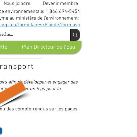
Nous joindre
Devenir membre
nce environnementale: 1 866 694-5454
nyme au ministère de l'environnement:
v.qc.ca/formulaires/Plainte/form.asp
tte!
Plan Directeur de l’Eau
transport
irs afin de développer et engager des
fin de laisser un legs pour la
ntenu des compte-rendus sur les pages