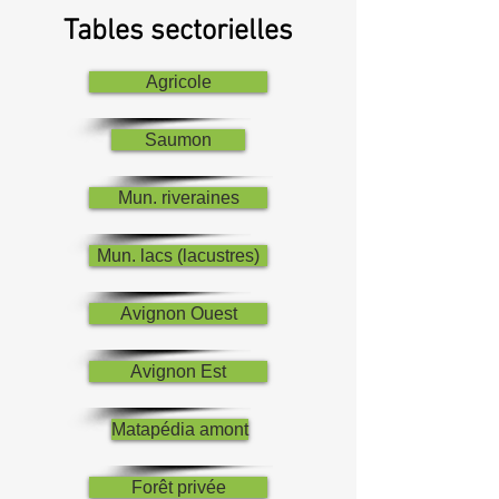
Tables sectorielles
Agricole
Saumon
Mun. riveraines
Mun. lacs (lacustres)
Avignon Ouest
Avignon Est
Matapédia amont
Forêt privée