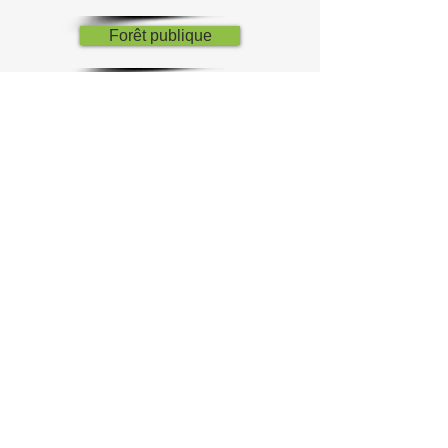
Forêt publique
Municipales
Récréotouristique
Si vous avez des commentaires ou
des suggestions à propos des
documents ou du processus de
concertation, n'hésitez pas à
nous
contacter
!
Pour tout connaître du processus de
concertation de
2018-2022
, consultez
la page spécifique:
https://www.matapediarestigouche.org
/concertaction
Vous trouverez ci-bas certains
documents utilisés pour la