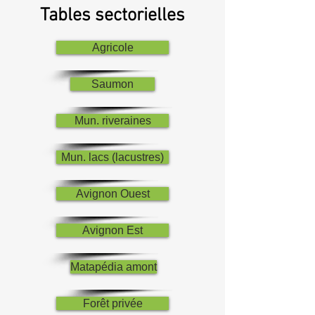
Tables sectorielles
Agricole
Saumon
Mun. riveraines
Mun. lacs (lacustres)
Avignon Ouest
Avignon Est
Matapédia amont
Forêt privée